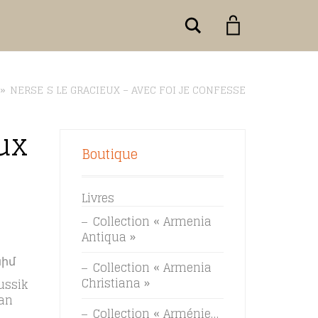
Rechercher
»
NERSĒS LE GRACIEUX – AVEC FOI JE CONFESSE
ux
Boutique
Livres
Collection « Armenia
Antiqua »
նիմ
Collection « Armenia
Christiana »
ussik
an
Collection « Arménie…