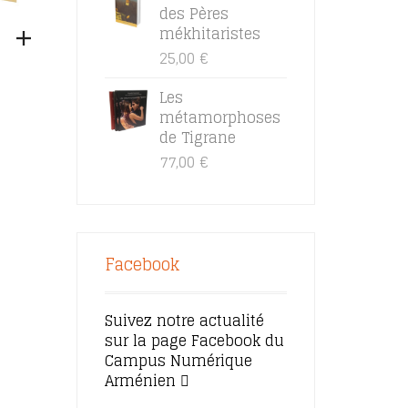
des Pères
mékhitaristes
25,00
€
Les
métamorphoses
de Tigrane
77,00
€
Facebook
Suivez notre actualité
sur la page Facebook du
Campus Numérique
Arménien