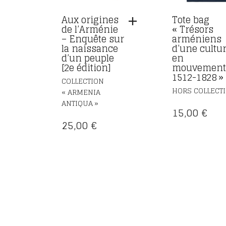
Aux origines
Tote bag
de l’Arménie
« Trésors
– Enquête sur
arméniens
la naissance
d’une cultu
d’un peuple
en
[2e édition]
mouvemen
1512-1828 »
COLLECTION
HORS COLLECT
« ARMENIA
ANTIQUA »
15,00
€
25,00
€