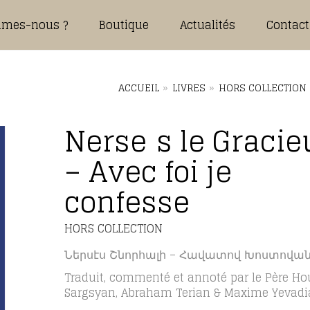
mmes-nous ?
Boutique
Actualités
Contact
ACCUEIL
»
LIVRES
»
HORS COLLECTION
Nersēs le Gracie
– Avec foi je
confesse
HORS COLLECTION
Ներսէս Շնորհալի – Հավատով Խոստովա
Traduit, commenté et annoté par le Père Ho
Sargsyan, Abraham Terian & Maxime Yevadi