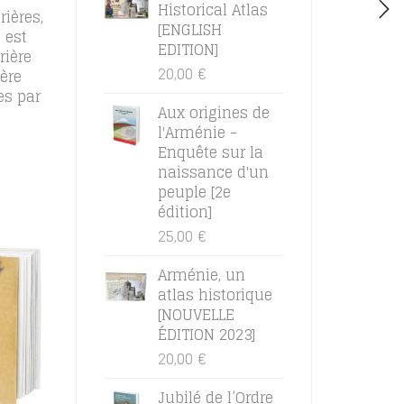
Historical Atlas
ières,
[ENGLISH
 est
EDITION]
ière
20,00
€
ère
es par
Aux origines de
l'Arménie -
Enquête sur la
naissance d'un
peuple [2e
édition]
25,00
€
Arménie, un
atlas historique
[NOUVELLE
ÉDITION 2023]
20,00
€
Jubilé de l’Ordre