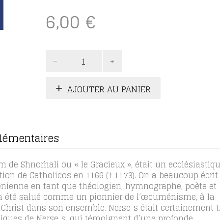
6,00
€
quantité
de
Nersēs
le
AJOUTER AU PANIER
Gracieux
-
Avec
foi
lémentaires
je
confesse
 de Shnorhali ou « le Gracieux », était un ecclésiastiq
ion de Catholicos en 1166 († 1173). On a beaucoup écrit
ménienne en tant que théologien, hymnographe, poète et
 a été salué comme un pionnier de l’œcuménisme, à la
du Christ dans son ensemble. Nersēs était certainement t
liques de Nersēs, qui témoignent d’une profonde