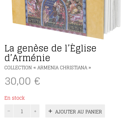
La genèse de l’Église
d’Arménie
COLLECTION « ARMENIA CHRISTIANA »
30,00
€
En stock
quantité
AJOUTER AU PANIER
de
La
genèse