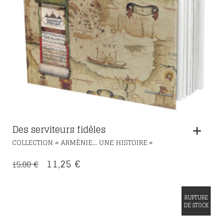
Des serviteurs fidèles
COLLECTION « ARMÉNIE… UNE HISTOIRE »
LE
LE
11,25
€
15,00
€
PRIX
PRIX
INITIAL
ACTUEL
RUPTURE
ÉTAIT :
EST :
DE STOCK