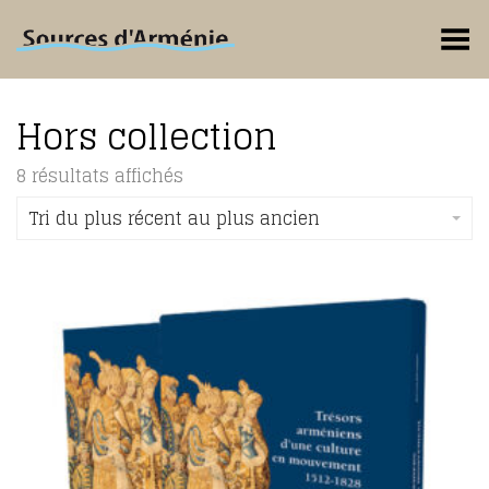
Toggle Menu
Hors collection
Trié
8 résultats affichés
du
plus
Tri du plus récent au plus ancien
récent
au
plus
ancien