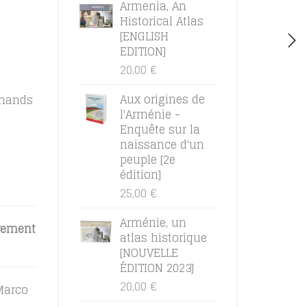
Armenia, An
Historical Atlas
[ENGLISH
EDITION]
20,00
€
Aux origines de
chands
l'Arménie -
Enquête sur la
naissance d'un
peuple [2e
édition]
25,00
€
Arménie, un
trement
atlas historique
[NOUVELLE
ÉDITION 2023]
20,00
€
 Marco