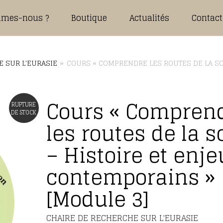
mmes-nous ?
Boutique
Actualités
Contact
 SUR L'EURASIE
»
COURS « COMPRENDRE LES ROUTES DE LA SO
Cours « Compren
RUPTURE
DE STOCK
les routes de la s
– Histoire et enj
contemporains »
[Module 3]
CHAIRE DE RECHERCHE SUR L'EURASIE