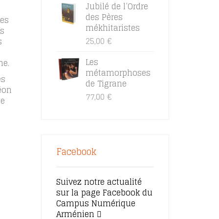
Jubilé de l’Ordre
des Pères
des
mékhitaristes
es
25,00
€
s
Les
ne.
métamorphoses
es
de Tigrane
éon
77,00
€
ie
Facebook
Suivez notre actualité
sur la page Facebook du
Campus Numérique
Arménien