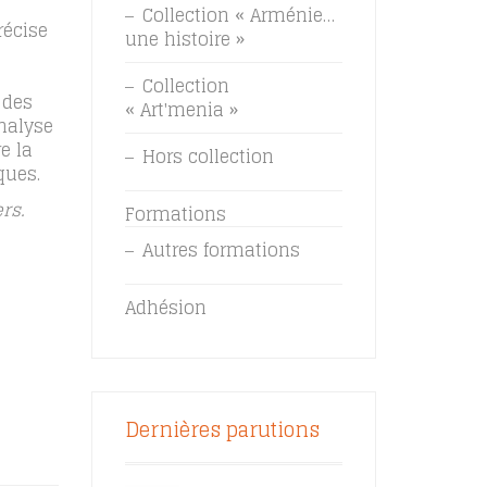
Collection « Arménie…
récise
une histoire »
Collection
 des
« Art'menia »
analyse
e la
Hors collection
ques.
rs.
Formations
Autres formations
Adhésion
Dernières parutions