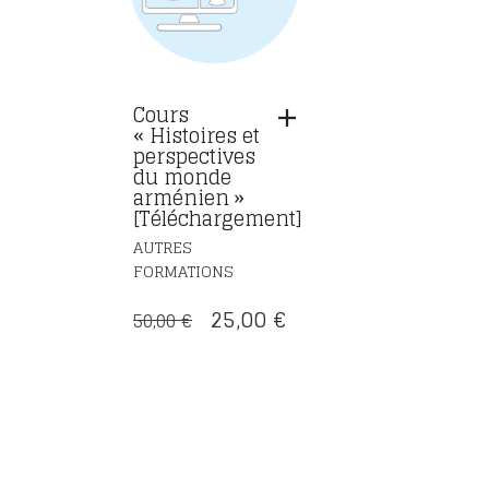
Cours
« Histoires et
perspectives
du monde
arménien »
[Téléchargement]
AUTRES
FORMATIONS
LE
LE
25,00
€
50,00
€
PRIX
PRIX
INITIAL
ACTUEL
ÉTAIT :
EST :
50,00 €.
25,00 €.