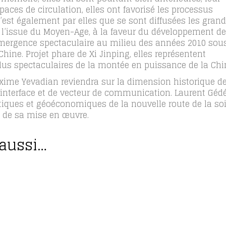
aces de circulation, elles ont favorisé les processus
’est également par elles que se sont diffusées les gran
u à l’issue du Moyen-Age, à la faveur du développement d
émergence spectaculaire au milieu des années 2010 sou
hine. Projet phare de Xi Jinping, elles représentent
lus spectaculaires de la montée en puissance de la Chi
xime Yevadian reviendra sur la dimension historique d
d’interface et de vecteur de communication. Laurent Géd
tiques et géoéconomiques de la nouvelle route de la so
s de sa mise en œuvre.
 aussi…